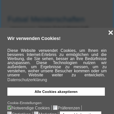
Futsal Meisterschaften
Unsere Futsal-Mannschaft
erreichte heute einen tollen
sechsten Platz in der Endrunde des
Kreises.
Mit sportlichem Ehrgeiz und Fairness kamen
unsere Jungs zu diesem Erfolg. Begleitet wurden
sie von unserer Sportlehrerin Frau Juister und
zahlreichen Eltern. Vielen Dank für diese
Unterstützung!