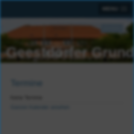
MENU
Suchen
SUCHEN
...
Geestdörfer Grund
Termine
Keine Termine
Ganzen Kalender ansehen