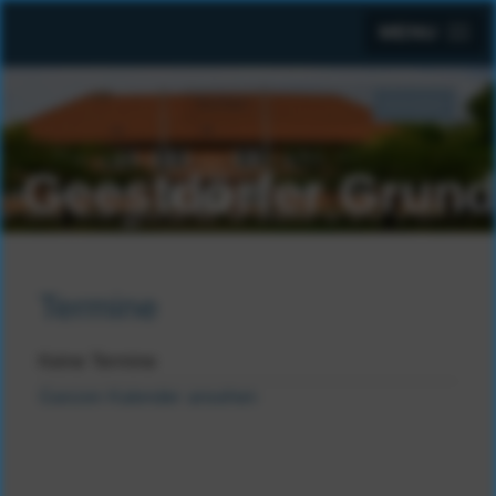
MENU
Suchen
SUCHEN
...
Geestdörfer Grund
Termine
Keine Termine
Ganzen Kalender ansehen