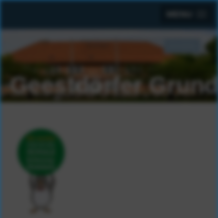
MENU
Suchen
SUCHEN
...
Geestdörfer Grund