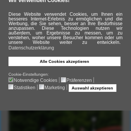
DLRG Schwimmmobil zu
Gast
Mit großem Erfolg ging heute unser
Schwimmkurs mit dem DLRG
Schwimmmobil aus Kiel zu Ende.
Zahlreiche Schwimmabzeichen
konnten an die fröhlichen Kinder
verteilt werden.